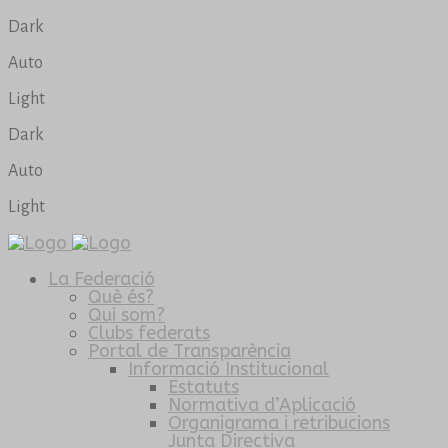
Dark
Auto
Light
Dark
Auto
Light
La Federació
Què és?
Qui som?
Clubs federats
Portal de Transparència
Informació Institucional
Estatuts
Normativa d’Aplicació
Organigrama i retribucions
Junta Directiva