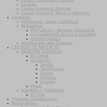
Escola Catalana d’Esquaix
Escoles
Cursos Formació Àrbitres
Cursos Formació Tècnics i Monitors
Llicències
Informació, preus i sol·licitud
Mutualitat
MUTUACAT , Normes d’Actuació
Documentació en cas d´accident
Centres mèdics
Avantatges pels federats
CENTRES TECNIFICACIÓ
MARCONI TERRASSA
El Centre
Activitats
Escola
Tecnificació
Cursos
Campus
LLigues
Preus
SQUASH 4 TERRASSA
El Club
Properes Competicions
Reportatges