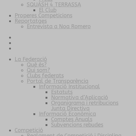
SQUASH 4 TERRASSA
El Club
Properes Competicions
Reportatges
Entrevista a Noa Romero
La Federació
Què és?
Qui som?
Clubs federats
Portal de Transparència
Informació Institucional
Estatuts
Normativa d’Aplicació
Organigrama i retribucions
Junta Directiva
Informació Econòmica
Comptes Anuals
Subvencions rebudes
Competició
Reglament de Competició i Disciplina