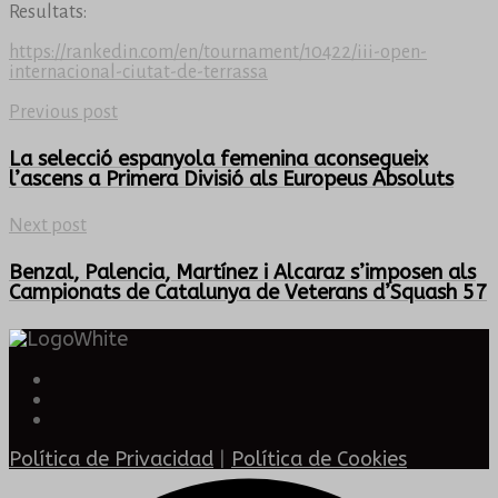
Resultats:
https://rankedin.com/en/tournament/10422/iii-open-
internacional-ciutat-de-terrassa
Previous post
La selecció espanyola femenina aconsegueix
l’ascens a Primera Divisió als Europeus Absoluts
Next post
Benzal, Palencia, Martínez i Alcaraz s’imposen als
Campionats de Catalunya de Veterans d’Squash 57
Política de Privacidad
|
Política de Cookies