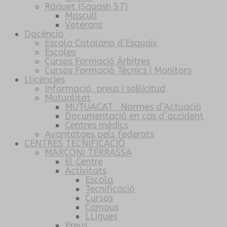
Ràquet (Squash 57)
Masculí
Veterans
Docència
Escola Catalana d’Esquaix
Escoles
Cursos Formació Àrbitres
Cursos Formació Tècnics i Monitors
Llicències
Informació, preus i sol·licitud
Mutualitat
MUTUACAT , Normes d’Actuació
Documentació en cas d´accident
Centres mèdics
Avantatges pels federats
CENTRES TECNIFICACIÓ
MARCONI TERRASSA
El Centre
Activitats
Escola
Tecnificació
Cursos
Campus
LLigues
Preus