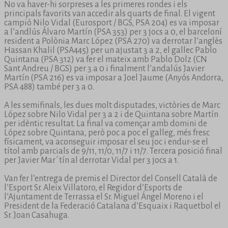
No va haver-hi sorpreses a les primeres rondes i els
principals favorits van accedir als quarts de final. El vigent
campió Nilo Vidal (Eurosport / BGS, PSA 204) es va imposar
a l’andlús Álvaro Martín (PSA 353) per 3 jocs a 0, el barceloní
resident a Polònia Marc López (PSA 270) va derrotar l’anglès
Hassan Khalil (PSA445) per un ajustat 3 a 2, el gallec Pablo
Quintana (PSA 312) va fer el mateix amb Pablo Dolz (CN
Sant Andreu / BGS) per 3 a 0 i finalment l’andalús Javier
Martín (PSA 216) es va imposar a Joel Jaume (Anyós Andorra,
PSA 488) també per 3 a 0.
A les semifinals, les dues molt disputades, victòries de Marc
López sobre Nilo Vidal per 3 a 2 i de Quintana sobre Martín
per idèntic resultat. La final va començar amb domini de
López sobre Quintana, però poc a poc el galleg, més fresc
físicament, va aconseguir imposar el seu joc i endur-se el
títol amb parcials de 9/11, 11/0, 11/7 i 11/7. Tercera posició final
per Javier Mar´tín al derrotar Vidal per 3 jocs a 1.
Van fer l’entrega de premis el Director del Consell Català de
l’Esport Sr. Aleix Villatoro, el Regidor d’Esports de
l’Ajuntament de Terrassa el Sr. Miguel Ángel Moreno i el
President de la Federació Catalana d’Esquaix i Raquetbol el
Sr. Joan Casahuga.