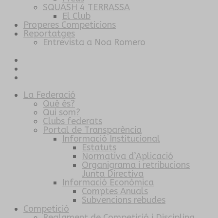
SQUASH 4 TERRASSA
El Club
Properes Competicions
Reportatges
Entrevista a Noa Romero
La Federació
Què és?
Qui som?
Clubs federats
Portal de Transparència
Informació Institucional
Estatuts
Normativa d’Aplicació
Organigrama i retribucions
Junta Directiva
Informació Econòmica
Comptes Anuals
Subvencions rebudes
Competició
Reglament de Competició i Disciplina