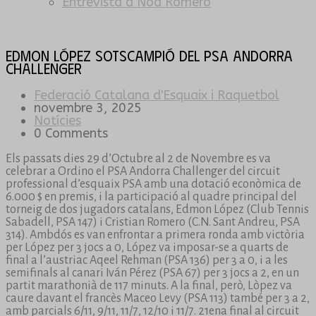
Entrevista a Noa Romero
Edmon López sotscampió del PSA Andorra
Challenger
Federació Catalana d'Esquaix i Raquetbol
novembre 3, 2025
Notícies
0 Comments
Els passats dies 29 d’Octubre al 2 de Novembre es va
celebrar a Ordino el PSA Andorra Challenger del circuit
professional d’esquaix PSA amb una dotació econòmica de
6.000 $ en premis, i la participació al quadre principal del
torneig de dos jugadors catalans, Edmon López (Club Tennis
Sabadell, PSA 147) i Cristian Romero (C.N. Sant Andreu, PSA
314). Ambdós es van enfrontar a primera ronda amb victòria
per López per 3 jocs a 0, López va imposar-se a quarts de
final a l’austriac Aqeel Rehman (PSA 136) per 3 a 0, i a les
semifinals al canari Iván Pérez (PSA 67) per 3 jocs a 2, en un
partit marathonià de 117 minuts. A la final, però, Lòpez va
caure davant el francès Maceo Levy (PSA 113) també per 3 a 2,
amb parcials 6/11, 9/11, 11/7, 12/10 i 11/7. 21ena final al circuit