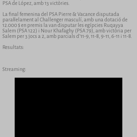
PSA de López, amb 13 victòries.
La final femenina del PSA Pierre & Vacance disputada
paral·lelament al Challenger masculí, amb una dotació de
12.000 $ en premis la van disputar les egípcies Ruqayya
Salem (PSA 122) i Nour Khafaghy (PSA 79), amb victòria per
Salem per 3 jocs a 2, amb parcials d’11-9, 11-8, 9-11, 6-11 i 11-8.
Resultats:
Streaming: