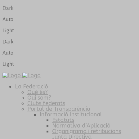
Dark
Auto
Light
Dark
Auto
Light
La Federació
Què és?
Qui som?
Clubs federats
Portal de Transparència
Informació Institucional
Estatuts
Normativa d’Aplicació
Organigrama i retribucions
Junta Directiva