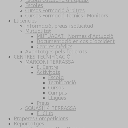
Escola Catalana d’Esquaix
Escoles
Cursos Formació Àrbitres
Cursos Formació Tècnics i Monitors
Llicències
Informació, preus i sol·licitud
Mutualitat
MUTUACAT , Normes d’Actuació
Documentació en cas d´accident
Centres mèdics
Avantatges pels federats
CENTRES TECNIFICACIÓ
MARCONI TERRASSA
El Centre
Activitats
Escola
Tecnificació
Cursos
Campus
LLigues
Preus
SQUASH 4 TERRASSA
El Club
Properes Competicions
Reportatges