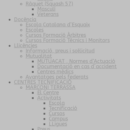
Ràquet (Squash 57)
Masculí
Veterans
Docència
Escola Catalana d’Esquaix
Escoles
Cursos Formació Àrbitres
Cursos Formació Tècnics i Monitors
Llicències
Informació, preus i sol·licitud
Mutualitat
MUTUACAT , Normes d’Actuació
Documentació en cas d´accident
Centres mèdics
Avantatges pels federats
CENTRES TECNIFICACIÓ
MARCONI TERRASSA
El Centre
Activitats
Escola
Tecnificació
Cursos
Campus
LLigues
Preus