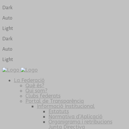
Dark
Auto
Light
Dark
Auto
Light
La Federació
Què és?
Qui som?
Clubs federats
Portal de Transparència
Informació Institucional
Estatuts
Normativa d’Aplicació
Organigrama i retribucions
Junta Directiva