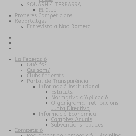
SQUASH 4 TERRASSA
El Club
Properes Competicions
Reportatges
Entrevista a Noa Romero
La Federació
Què és?
Qui som?
Clubs federats
Portal de Transparència
Informació Institucional
Estatuts
Normativa d’Aplicació
Organigrama i retribucions
Junta Directiva
Informació Econòmica
Comptes Anuals
Subvencions rebudes
Competició
Reglament de Competició i Disciplina