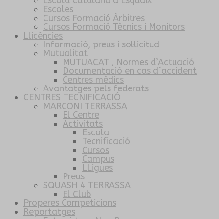
Escola Catalana d’Esquaix
Escoles
Cursos Formació Àrbitres
Cursos Formació Tècnics i Monitors
Llicències
Informació, preus i sol·licitud
Mutualitat
MUTUACAT , Normes d’Actuació
Documentació en cas d´accident
Centres mèdics
Avantatges pels federats
CENTRES TECNIFICACIÓ
MARCONI TERRASSA
El Centre
Activitats
Escola
Tecnificació
Cursos
Campus
LLigues
Preus
SQUASH 4 TERRASSA
El Club
Properes Competicions
Reportatges