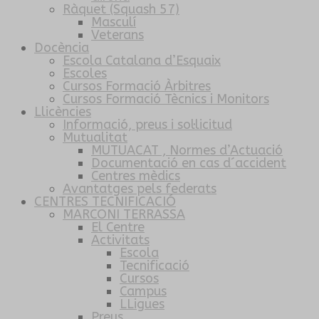
Ràquet (Squash 57)
Masculí
Veterans
Docència
Escola Catalana d’Esquaix
Escoles
Cursos Formació Àrbitres
Cursos Formació Tècnics i Monitors
Llicències
Informació, preus i sol·licitud
Mutualitat
MUTUACAT , Normes d’Actuació
Documentació en cas d´accident
Centres mèdics
Avantatges pels federats
CENTRES TECNIFICACIÓ
MARCONI TERRASSA
El Centre
Activitats
Escola
Tecnificació
Cursos
Campus
LLigues
Preus